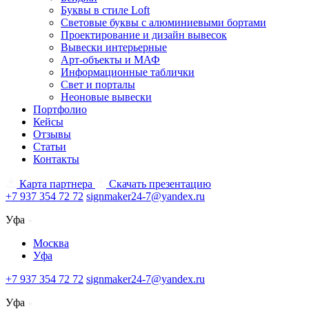
Буквы в стиле Loft
Световые буквы с алюминиевыми бортами
Проектирование и дизайн вывесок
Вывески интерьерные
Арт-объекты и МАФ
Информационные таблички
Свет и порталы
Неоновые вывески
Портфолио
Кейсы
Отзывы
Статьи
Контакты
Карта партнера
Скачать презентацию
+7 937 354 72 72
signmaker24-7@yandex.ru
Уфа
Москва
Уфа
+7 937 354 72 72
signmaker24-7@yandex.ru
Уфа