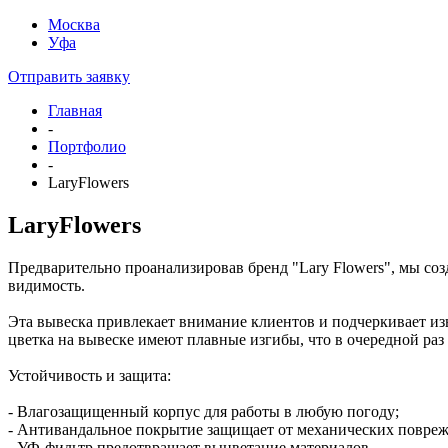
Москва
Уфа
Отправить заявку
Главная
-
Портфолио
-
LaryFlowers
LaryFlowers
Предварительно проанализировав бренд "Lary Flowers", мы со
видимость.
Эта вывеска привлекает внимание клиентов и подчеркивает из
цветка на вывеске имеют плавные изгибы, что в очередной раз 
Устойчивость и защита:
- Влагозащищенный корпус для работы в любую погоду;
- Антивандальное покрытие защищает от механических повре
- УФ-фильтр предотвращает выцветание материалов.