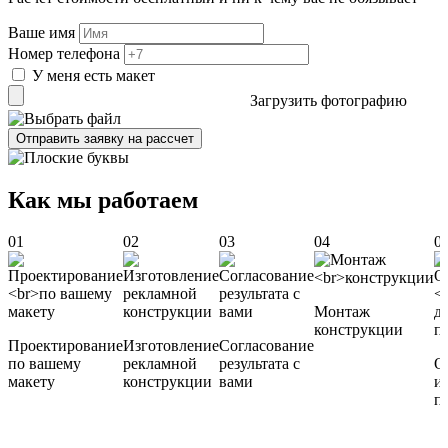
Ваше имя
Номер телефона
У меня есть макет
Загрузить фотографию
Отправить заявку на рассчет
Как мы работаем
01
02
03
04
0
Монтаж
конструкции
Проектирование
Изготовление
Согласование
по вашему
рекламной
результата с
О
макету
конструкции
вами
и
п