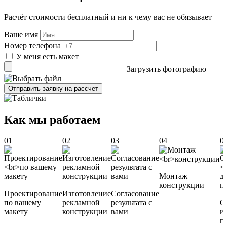
Расчёт стоимости бесплатный и ни к чему вас не обязывает
Ваше имя
Номер телефона
У меня есть макет
Загрузить фотографию
Отправить заявку на рассчет
Как мы работаем
01
02
03
04
0
Монтаж
конструкции
Проектирование
Изготовление
Согласование
по вашему
рекламной
результата с
О
макету
конструкции
вами
и
п